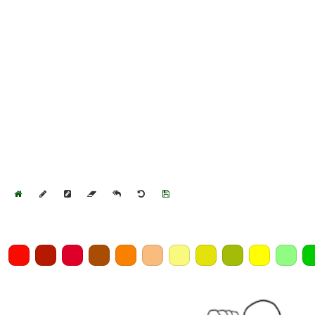
Home
Draw
Pencil
Eraser
Undo
Clear
Save