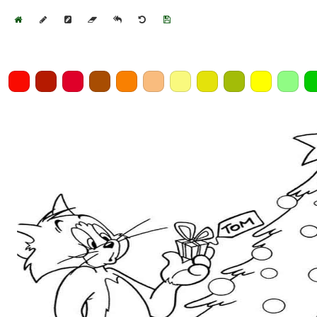
Home
Draw
Pencil
Eraser
Undo
Clear
Save