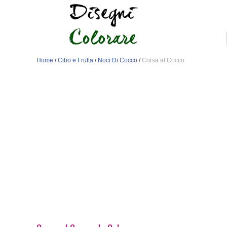
Home
/
Cibo e Frutta
/
Noci Di Cocco
/
Corsa al Cocco