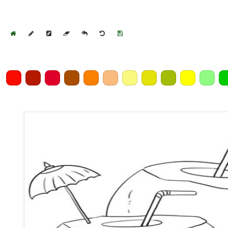
Home
Draw
Pencil
Eraser
Undo
Clear
Save