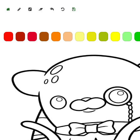
Home
Draw
Pencil
Eraser
Undo
Clear
Save