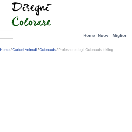
Home
Nuovi
Migliori
Home
/
Cartoni Animati
/
Octonauts
/
Professore degli Octonauts Inkling