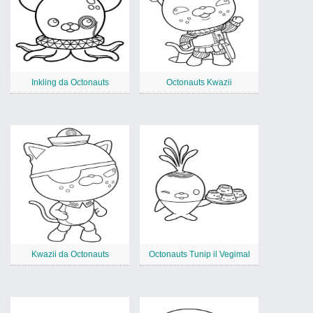
Inkling da Octonauts
Octonauts Kwazii
Kwazii da Octonauts
Octonauts Tunip il Vegimal