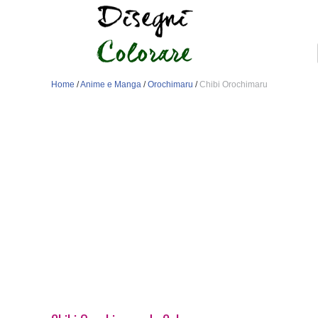
Home
/
Anime e Manga
/
Orochimaru
/
Chibi Orochimaru