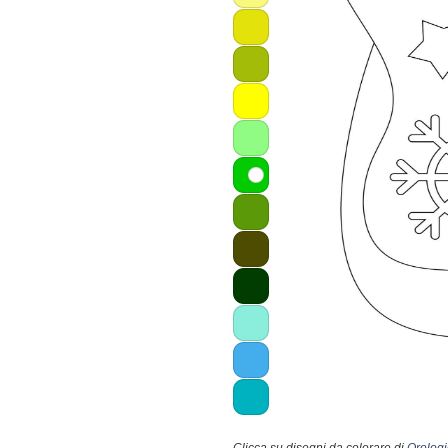
Clicca su disegni da colorare di
Orologi