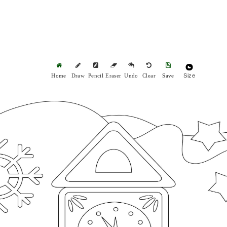
Size
Home
Draw
Pencil
Eraser
Undo
Clear
Save