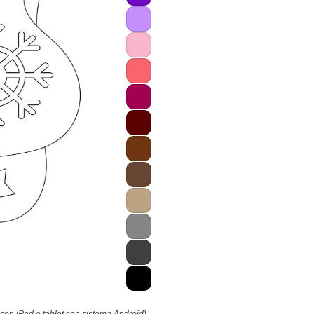
 con iPad e tablet con sistema Android).