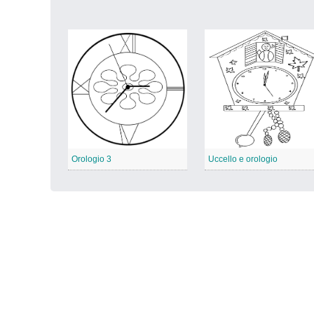
Orologio 3
Uccello e orologio