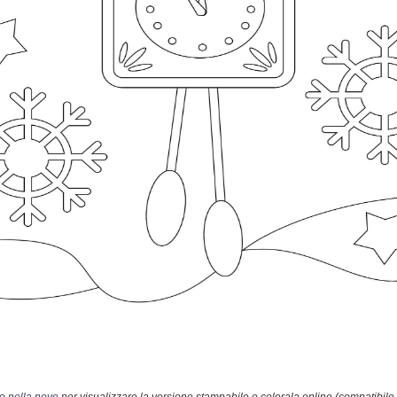
o nella neve
per visualizzare la versione stampabile o colorala online (compatibile