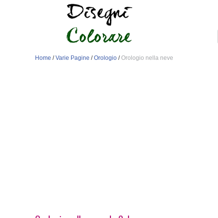
Home
/
Varie Pagine
/
Orologio
/
Orologio nella neve