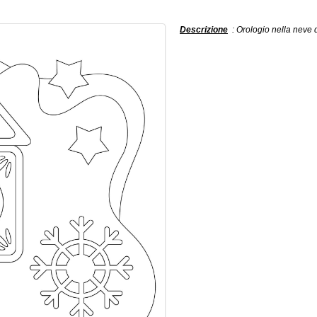
Descrizione
: Orologio nella neve 