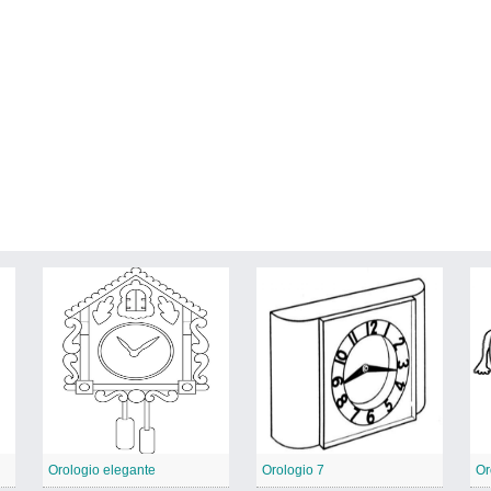
Orologio elegante
Orologio 7
Or