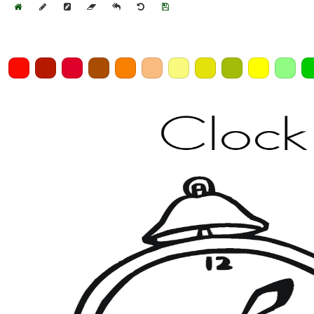
Home
Draw
Pencil
Eraser
Undo
Clear
Save