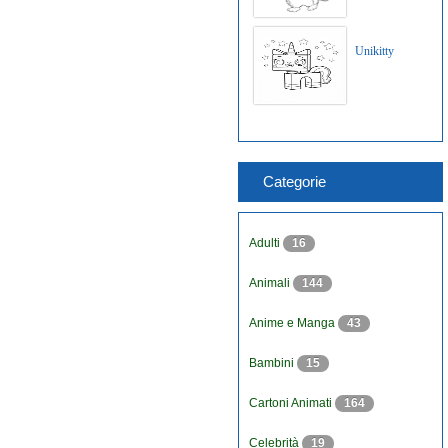
Unikitty
Categorie
Adulti
16
Animali
144
Anime e Manga
43
Bambini
15
Cartoni Animati
164
Celebrità
19