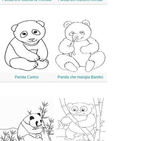
Panda Carino
Panda che mangia Bambù