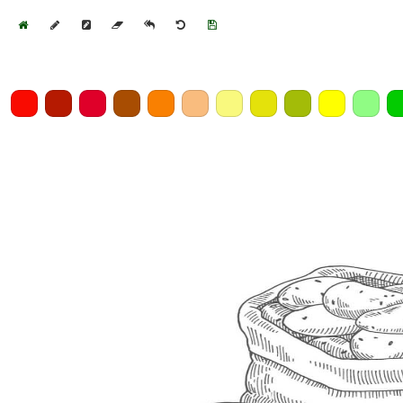
Home
Draw
Pencil
Eraser
Undo
Clear
Save