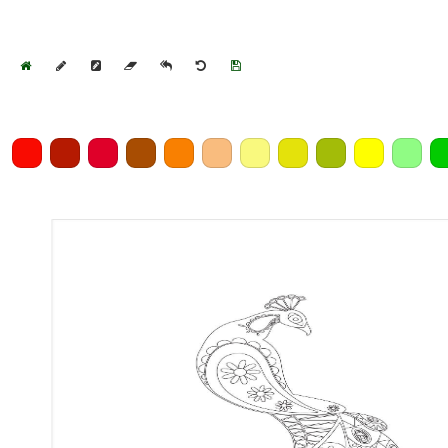
Home
Draw
Pencil
Eraser
Undo
Clear
Save