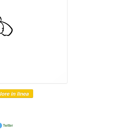
lore in linea
Twitter