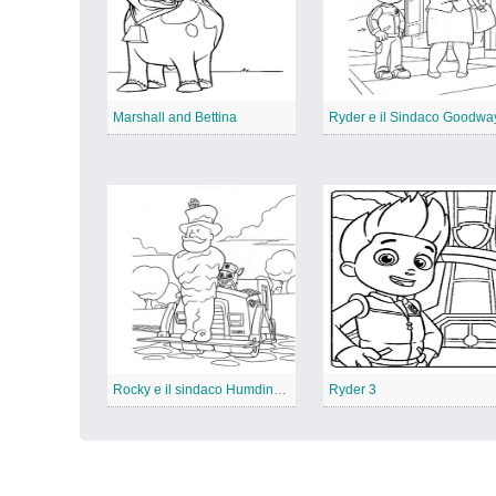
Marshall and Bettina
Ryder e il Sindaco Goodwa
Rocky e il sindaco Humdinger
Ryder 3