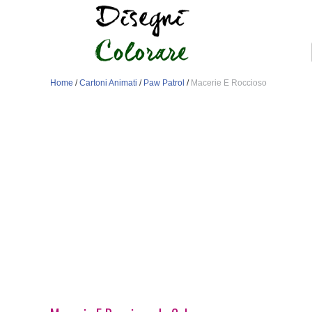
Home
/
Cartoni Animati
/
Paw Patrol
/
Macerie E Roccioso