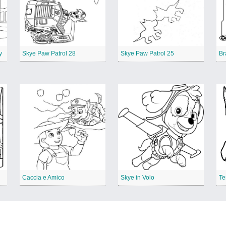
y
Skye Paw Patrol 28
Skye Paw Patrol 25
Br
Caccia e Amico
Skye in Volo