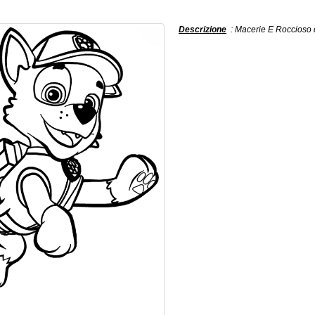
Descrizione
: Macerie E Roccioso d