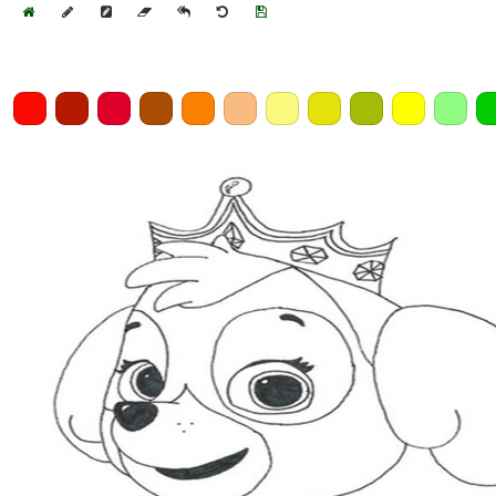
Home
Draw
Pencil
Eraser
Undo
Clear
Save