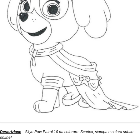
Descrizione
: Skye Paw Patrol 10 da colorare. Scarica, stampa o colora subito
online!