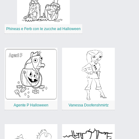
Phineas e Ferb con le zucche ad Halloween
Agente P Halloween
Vanessa Doofenshmirtz