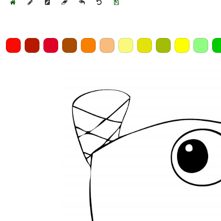
Home
Draw
Pencil
Eraser
Undo
Clear
Save