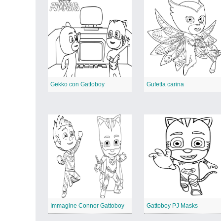
Gekko con Gattoboy
Gufetta carina
Immagine Connor Gattoboy
Gattoboy PJ Masks