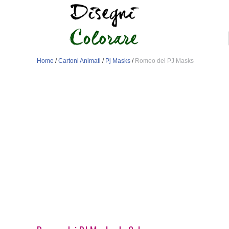
Home
/
Cartoni Animati
/
Pj Masks
/
Romeo dei PJ Masks