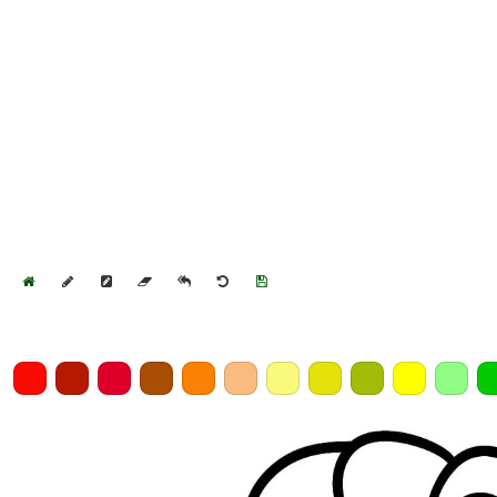
Home
Draw
Pencil
Eraser
Undo
Clear
Save