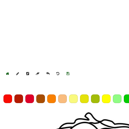
Home
Draw
Pencil
Eraser
Undo
Clear
Save