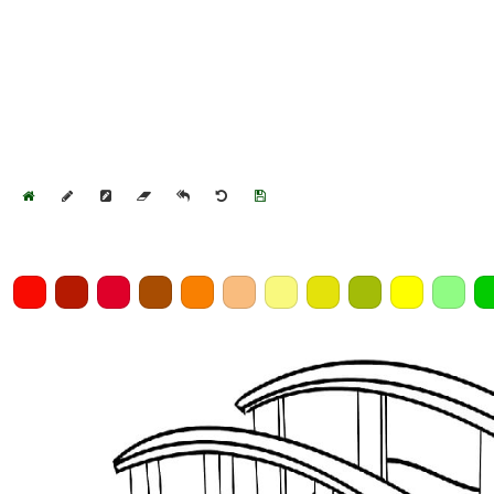
Home
Draw
Pencil
Eraser
Undo
Clear
Save