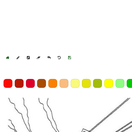
Home
Draw
Pencil
Eraser
Undo
Clear
Save