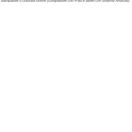
stampabile o colorala online (compatibile con iPad e tablet con sistema Android).