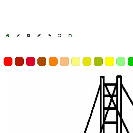
Home
Draw
Pencil
Eraser
Undo
Clear
Save