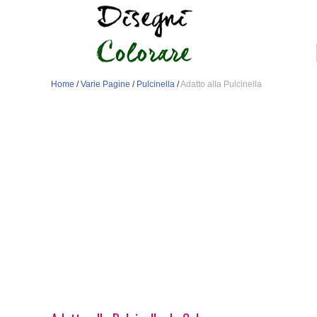
Home
/
Varie Pagine
/
Pulcinella
/
Adatto alla Pulcinella