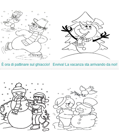
È ora di pattinare sul ghiaccio!
Evviva! La vacanza sta arrivando da noi!