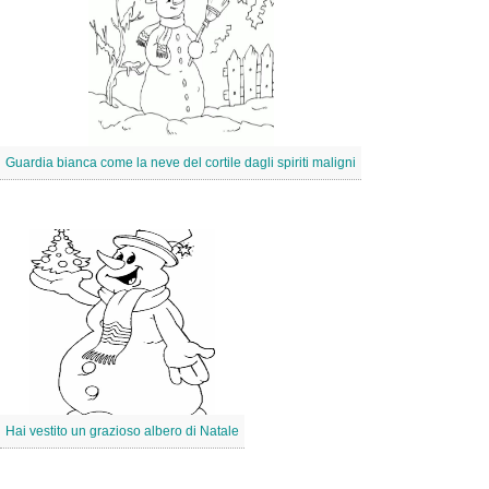
Guardia bianca come la neve del cortile dagli spiriti maligni
Hai vestito un grazioso albero di Natale