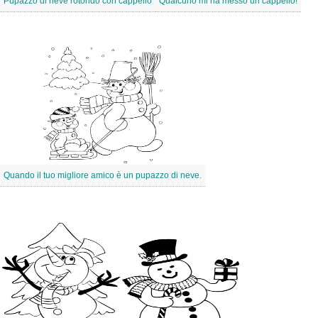
Pupazzo di neve rotondo con cappello
Qualcuno mi ha messo un cappello!
Quando il tuo migliore amico è un pupazzo di neve.