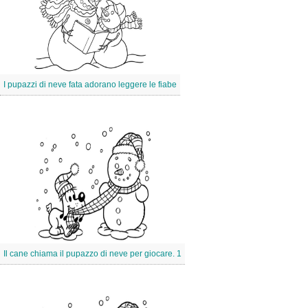
I pupazzi di neve fata adorano leggere le fiabe
Il cane chiama il pupazzo di neve per giocare. 1