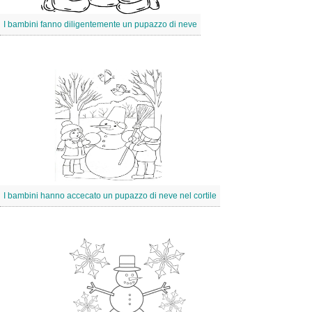
I bambini fanno diligentemente un pupazzo di neve
I bambini hanno accecato un pupazzo di neve nel cortile