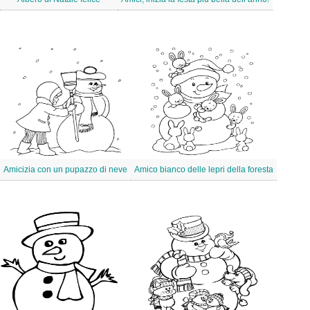
Amicizia con un pupazzo di neve
Amico bianco delle lepri della foresta