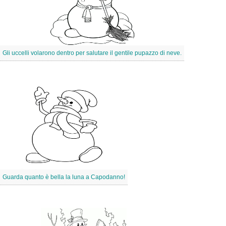
Gli uccelli volarono dentro per salutare il gentile pupazzo di neve.
Guarda quanto è bella la luna a Capodanno!