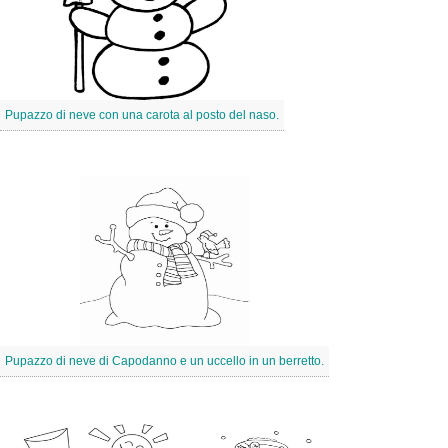
Pupazzo di neve con una carota al posto del naso.
Pupazzo di neve di Capodanno e un uccello in un berretto.