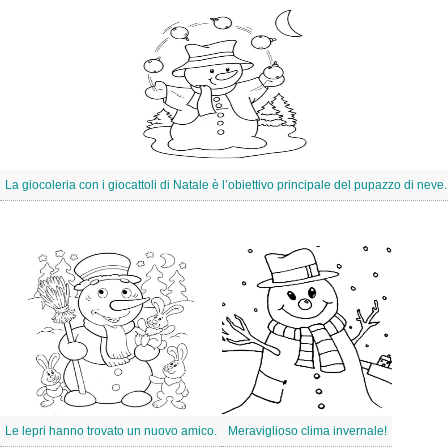
La giocoleria con i giocattoli di Natale è l’obiettivo principale del pupazzo di neve.
Le lepri hanno trovato un nuovo amico.
Meraviglioso clima invernale!