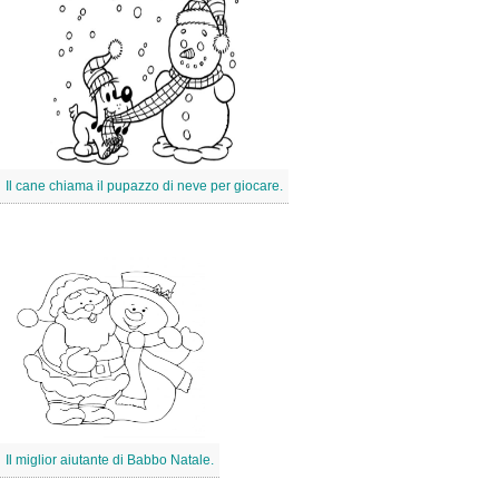
Il cane chiama il pupazzo di neve per giocare.
Il miglior aiutante di Babbo Natale.