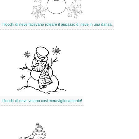
I fiocchi di neve facevano roteare il pupazzo di neve in una danza.
I fiocchi di neve volano così meravigliosamente!