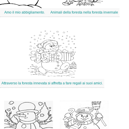
Amo il mio abbigliamento.
Animali della foresta nella foresta invernale
Attraverso la foresta innevata si affretta a fare regali ai suoi amici.