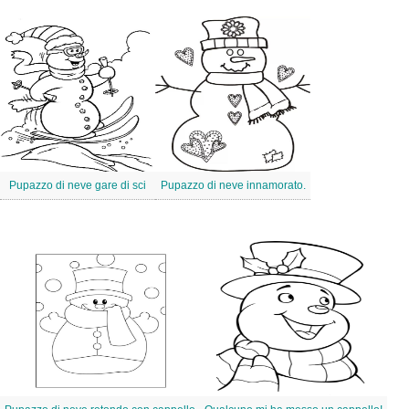
Pupazzo di neve gare di sci
Pupazzo di neve innamorato.