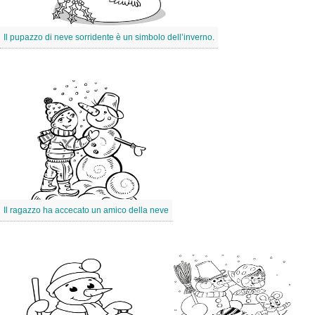
Il pupazzo di neve sorridente è un simbolo dell’inverno.
Il ragazzo ha accecato un amico della neve