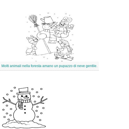
Molti animali nella foresta amano un pupazzo di neve gentile.