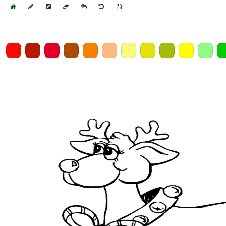
Home
Draw
Pencil
Eraser
Undo
Clear
Save