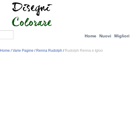
Home
Nuovi
Migliori
Home
/
Varie Pagine
/
Renna Rudolph
/
Rudolph Renna e Igloo