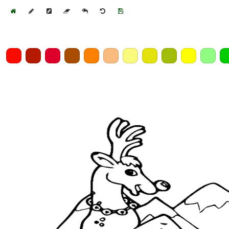
Home
Draw
Pencil
Eraser
Undo
Clear
Save