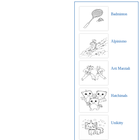
Badminton
Alpinismo
Arti Marziali
Hatchimals
Unikitty