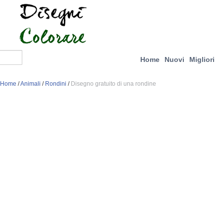
Home
Nuovi
Migliori
Home
/
Animali
/
Rondini
/
Disegno gratuito di una rondine