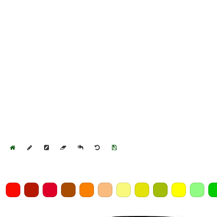
Home
Draw
Pencil
Eraser
Undo
Clear
Save