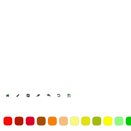
Home
Draw
Pencil
Eraser
Undo
Clear
Save