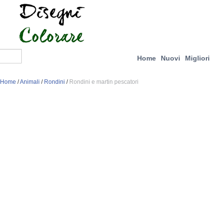
Home
Nuovi
Migliori
Home
/
Animali
/
Rondini
/
Rondini e martin pescatori