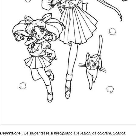
Descrizione
: Le studentesse si precipitano alle lezioni da colorare. Scarica,