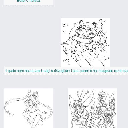
Bella Chibiusa
Il gatto nero ha aiutato Usagi a risvegliare i suoi poteri e ha insegnato come tr