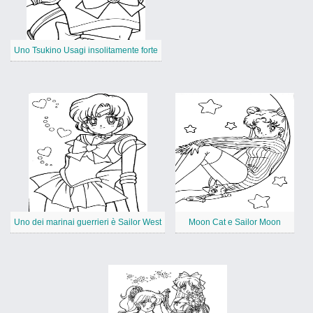
Uno Tsukino Usagi insolitamente forte
Uno dei marinai guerrieri è Sailor West
Moon Cat e Sailor Moon