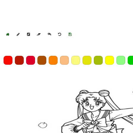
Home
Draw
Pencil
Eraser
Undo
Clear
Save