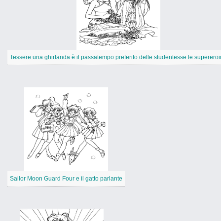
Tessere una ghirlanda è il passatempo preferito delle studentesse le superero
Sailor Moon Guard Four e il gatto parlante