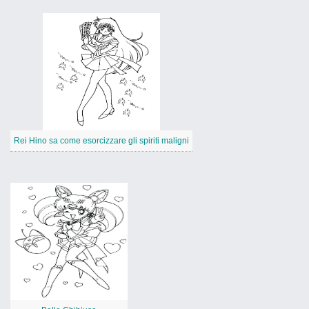
Rei Hino sa come esorcizzare gli spiriti maligni