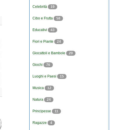
Celebrità
19
Cibo e Frutta
58
Educativi
43
Fiori e Piante
24
Giocattoli e Bambole
20
Giochi
76
Luoghi e Paesi
15
Musica
12
Natura
24
Principesse
11
Ragazze
4