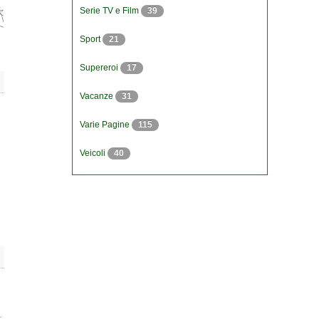
Serie TV e Film
39
Sport
21
Supereroi
17
Vacanze
31
Varie Pagine
115
Veicoli
40