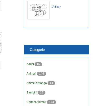
Unikitty
Categorie
Adulti
16
Animali
144
Anime e Manga
43
Bambini
15
Cartoni Animati
164