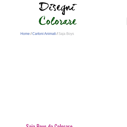
Home
/
Cartoni Animati
/
Saja Boys
Saja Boys da Colorare