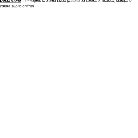
Descrizione
: Immagine di Santa Lucia gratuita da colorare. Scarica, stampa o
colora subito online!