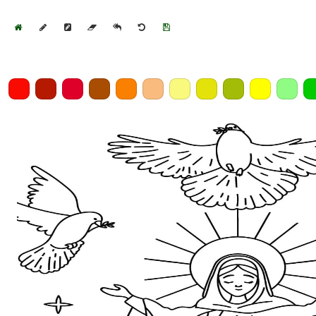
Home
Draw
Pencil
Eraser
Undo
Clear
Save