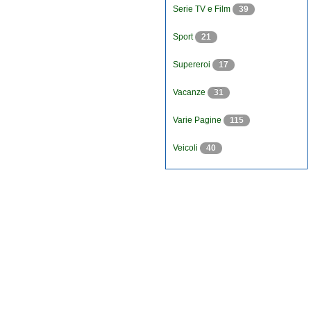
Serie TV e Film
39
Sport
21
Supereroi
17
Vacanze
31
Varie Pagine
115
Veicoli
40