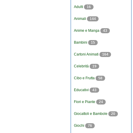
Adulti
16
Animali
144
Anime e Manga
43
Bambini
15
Cartoni Animati
164
Celebrità
19
Cibo e Frutta
58
Educativi
43
Fiori e Piante
24
Giocattoli e Bambole
20
Giochi
76