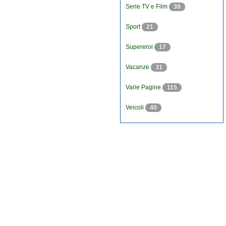
Serie TV e Film
39
Sport
21
Supereroi
17
Vacanze
31
Varie Pagine
115
Veicoli
40