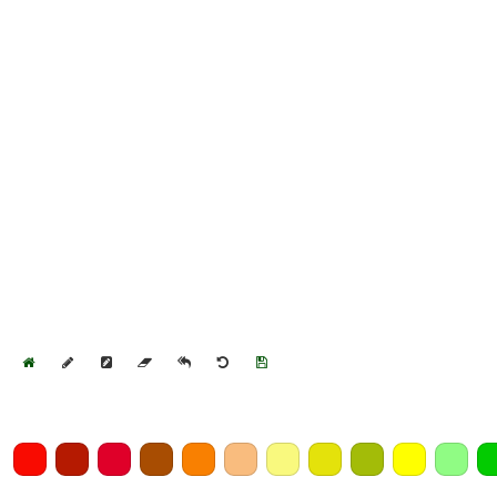
Home
Draw
Pencil
Eraser
Undo
Clear
Save