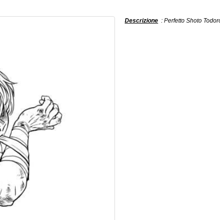
Descrizione
: Perfetto Shoto Todoro