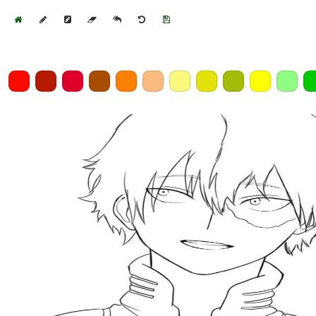
Home
Draw
Pencil
Eraser
Undo
Clear
Save