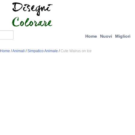
Home
Nuovi
Migliori
Home
/
Animali
/
Simpatico Animale
/
Cute Walrus on Ice