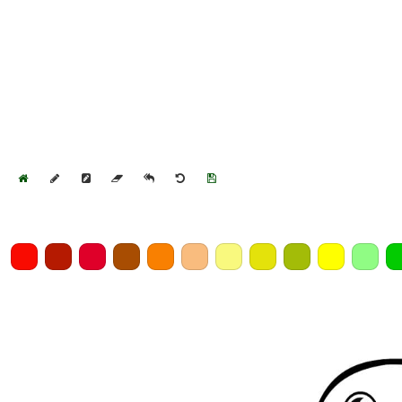
Home
Draw
Pencil
Eraser
Undo
Clear
Save