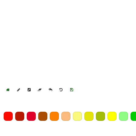
Home
Draw
Pencil
Eraser
Undo
Clear
Save