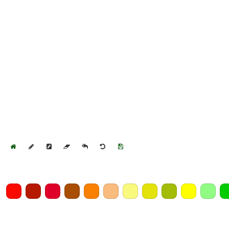
Home
Draw
Pencil
Eraser
Undo
Clear
Save