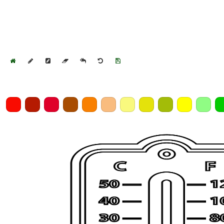
Home
Draw
Pencil
Eraser
Undo
Clear
Save