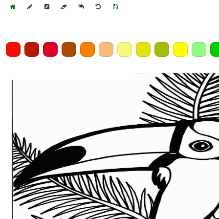
Home
Draw
Pencil
Eraser
Undo
Clear
Save