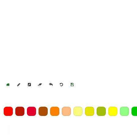
Home
Draw
Pencil
Eraser
Undo
Clear
Save