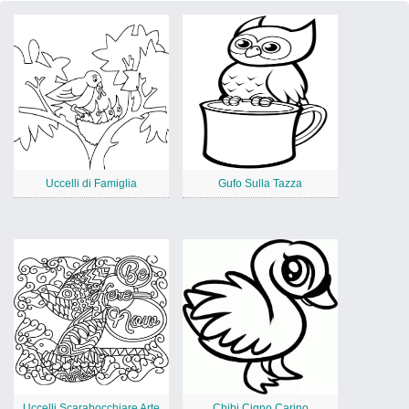
Uccelli di Famiglia
Gufo Sulla Tazza
Uccelli Scarabocchiare Arte
Chibi Cigno Carino