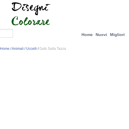
Home
Nuovi
Migliori
Home
/
Animali
/
Uccelli
/
Gufo Sulla Tazza