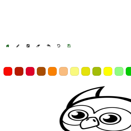
Home
Draw
Pencil
Eraser
Undo
Clear
Save