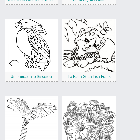
Un pappagallo Sisserou
La Bella Gatta Lisa Frank