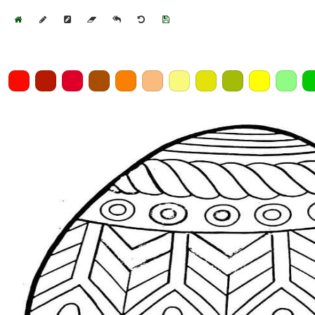
Home
Draw
Pencil
Eraser
Undo
Clear
Save