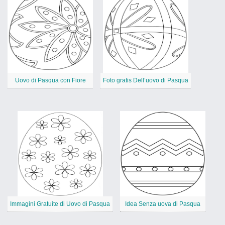
Uovo di Pasqua con Fiore
Foto gratis Dell’uovo di Pasqua
Immagini Gratuite di Uovo di Pasqua
Idea Senza uova di Pasqua