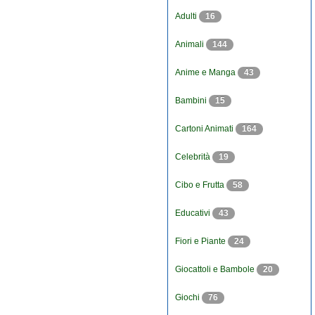
Adulti
16
Animali
144
Anime e Manga
43
Bambini
15
Cartoni Animati
164
Celebrità
19
Cibo e Frutta
58
Educativi
43
Fiori e Piante
24
Giocattoli e Bambole
20
Giochi
76