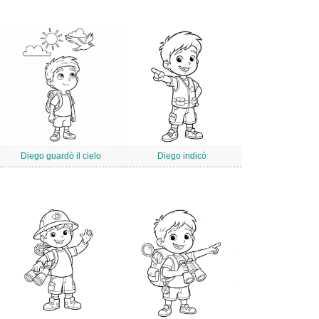
Diego guardò il cielo
Diego indicò