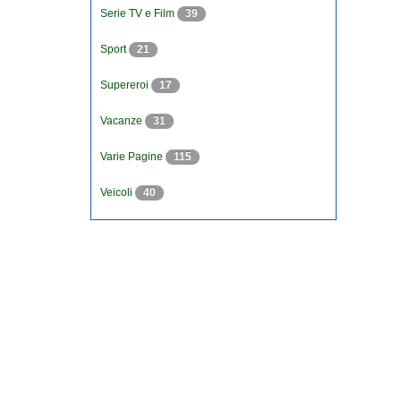
Serie TV e Film
39
Sport
21
Supereroi
17
Vacanze
31
Varie Pagine
115
Veicoli
40