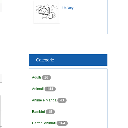
Unikitty
Categorie
Adulti
16
Animali
144
Anime e Manga
43
Bambini
15
Cartoni Animati
164