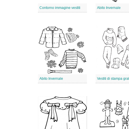
Contorno immagine vestiti
Abito Invernale
Abito Invernale
Vestiti di stampa grat