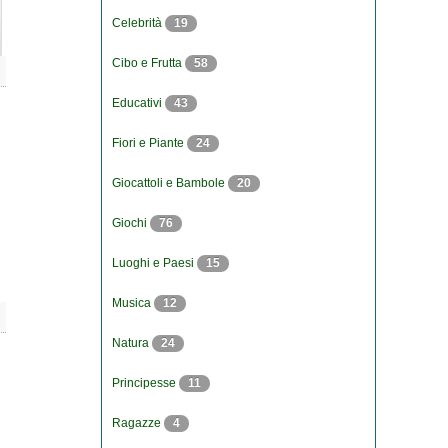
Celebrità
19
Cibo e Frutta
58
Educativi
43
Fiori e Piante
24
Giocattoli e Bambole
20
Giochi
76
Luoghi e Paesi
15
Musica
12
Natura
24
Principesse
11
Ragazze
4