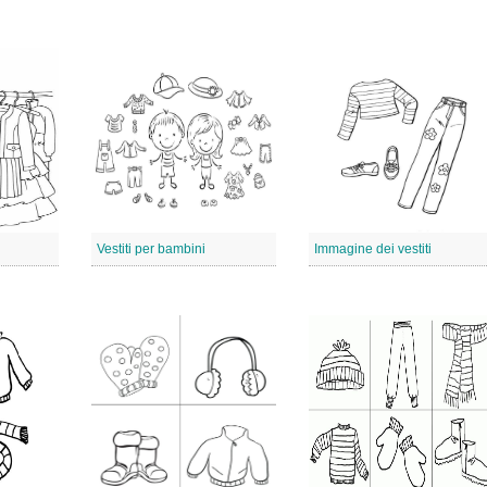
Vestiti per bambini
Immagine dei vestiti