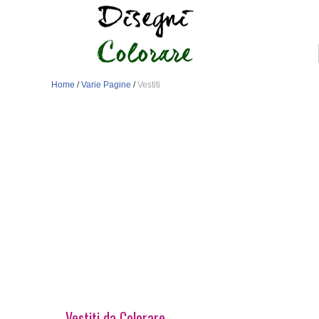
Home
/
Varie Pagine
/
Vestiti
Vestiti da Colorare