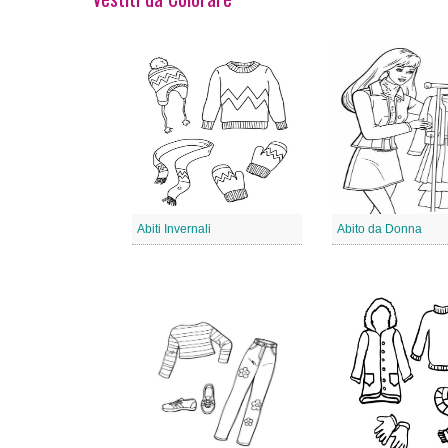
Abiti Invernali
Abito da Donna